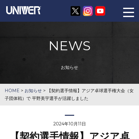
NEWS
お知らせ
HOME
>
お知らせ
>
【契約選手情報】アジア卓球選手権大会（女
子団体戦）で 平野美宇選手が活躍しました
2024年10月11日
【契約選手情報】アジア卓